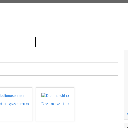
HTEN
STANDORT
KONTAKT
GALERIE
HR
EN
itungszentrum
Drehmaschine