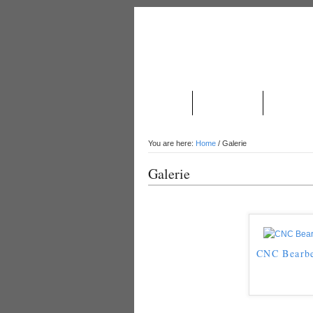
ÜBER UNS
PRODUKTION
NACHRIC
You are here:
Home
/
Galerie
Galerie
CNC Bearbe